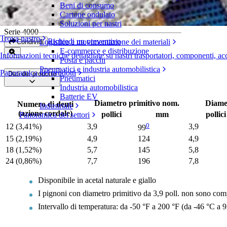
Beni di consumo
Pignoni stampati
Cartone ondulato
Soluzioni per nastri
Serie 4000
Trova nastro
Richiedi un preventivo
Logistica e movimentazione dei materiali
Condividi
E-commerce e distribuzione
Informazioni tecniche dettagliate su nastri trasportatori, componenti, ac
Posta e pacchi
Pneumatici e industria automobilistica
Panoramica dei prodotti
Dati del prodotto
Pneumatici
Industria automobilistica
Batterie EV
Diametro primitivo nom.
Diame
Numero di denti
Industriale
(azione cordale)
pollici
mm
pollici
Panoramica dei settori
0
12 (3,41%)
3,9
3,9
99
15 (2,19%)
4,9
124
4,9
18 (1,52%)
5,7
145
5,8
24 (0,86%)
7,7
196
7,8
Disponibile in acetal naturale e giallo
I pignoni con diametro primitivo da 3,9 poll. non sono comp
Intervallo di temperatura: da -50 °F a 200 °F (da -46 °C a 9