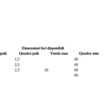
Dimensioni fori disponibili
poll.
Quadro poll.
Tondo mm
Quadro mm
1,5
40
2,5
60
2,5
50
60
90