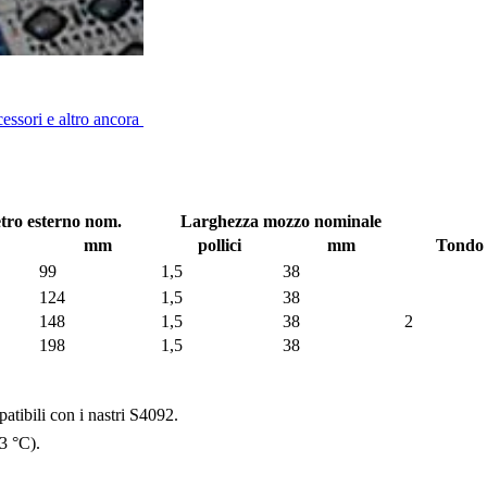
cessori e altro ancora
tro esterno nom.
Larghezza mozzo nominale
mm
pollici
mm
Tondo 
99
1,5
38
124
1,5
38
148
1,5
38
2
198
1,5
38
atibili con i nastri S4092.
3 °C).