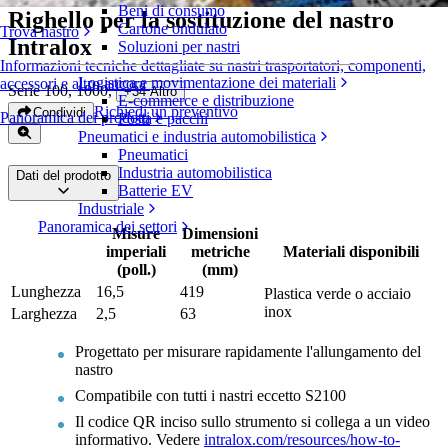
Beni di consumo
Righello per la sostituzione del nastro
Cartone ondulato
Trova nastro
Intralox
Soluzioni per nastri
Informazioni tecniche dettagliate su nastri trasportatori, componenti,
Logistica e movimentazione dei materiali
accessori e altro ancora
Serie 100, 1000
,
+
34
Altro
E-commerce e distribuzione
Richiedi un preventivo
Condividi
Panoramica dei prodotti
Posta e pacchi
Pneumatici e industria automobilistica
Pneumatici
Industria automobilistica
Dati del prodotto
Batterie EV
Industriale
Panoramica dei settori
Misure
Dimensioni
imperiali
metriche
Materiali disponibili
(poll.)
(mm)
Lunghezza
16,5
419
Plastica verde o acciaio
inox
Larghezza
2,5
63
Progettato per misurare rapidamente l'allungamento del
nastro
Compatibile con tutti i nastri eccetto S2100
Il codice QR inciso sullo strumento si collega a un video
informativo. Vedere
intralox.com/resources/how-to-