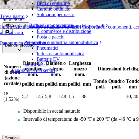
Beni di consumo
Pignoni in acetal fresati
Cartone ondulato
Soluzioni per nastri
Trova nastro
Serie 4000
Richiedi un preventivo
Logistica e movimentazione dei materiali
Condividi
Informazioni tecniche dettagliate su nastri trasportatori, componenti, ac
E-commerce e distribuzione
altro ancora
Posta e pacchi
Pneumatici e industria automobilistica
Panoramica dei prodotti
Dati del prodotto
Pneumatici
Industria automobilistica
Batterie EV
Diametro
Diametro
Larghezza
Industriale
Numero
primitivo
esterno
mozzo
Dimensioni fori disp
Panoramica dei settori
di denti
nom.
nom.
nom.
(azione
Tondo
Quadro
Tond
cordale)
pollici
mm
pollici
mm
pollici
mm
poll.
poll.
mm
18
5,7
145
5,8
148
1,5
38
30, 40
(1,52%)
Disponibile in acetal naturale
Intervallo di temperatura: da -50 °F a 200 °F (da -46 °C a 9
Scarica