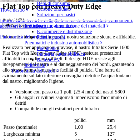
Beni di consumo
Flat Top con Heavy-Duty Edge
Cartone ondulato
Trova nastro
Soluzioni per nastri
Serie 1600
Informazioni tecniche dettagliate su nastri trasportatori, componenti,
Richiedi un preventivo
Logistica e movimentazione dei materiali
Condividi
accessori e altro ancora
E-commerce e distribuzione
Riducete i tempi di fermo con la nostra soluzione sicura e affidabile.
Panoramica dei prodotti
Posta e pacchi
Pneumatici e industria automobilistica
Realizzato per applicazioni gravose, il nastro Intralox Serie 1600
Pneumatici
Flat Top with Heavy-Duty Edge (HDE) assicura prestazioni
Industria automobilistica
affidabili in condizioni difficili. Il design HDE resiste agli
Batterie EV
inceppamenti del nastro e al danneggiamento dei bordi, garantendo
Industriale
allo stesso tempo la massima facilità di pulizia. Una barra di
Panoramica dei settori
azionamento sul lato inferiore convoglia i detriti e l'acqua lontano
dal nastro, migliorando l'igiene.
Versione con passo da 1 poll. (25,4 mm) dei nastri S800
Gli angoli curvilinei sagomati impediscono l'accumulo di
detriti
Compatibile con gli estrattori perni Intralox
pollici
mm
Passo (nominale)
1,00
25,4
Larghezza minima
5
127