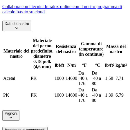
Collabora con i tecnici Intralox online con il nostro programma di
calcolo basato su cloud
Dati del nastro
Materiale
Gamma di
del perno
Resistenza
Massa del
temperature
Materiale del
predefinito,
del nastro
nastro
(in continuo)
nastro
diametro
0,18 poll.
lbf/ft
N/m
°F
°C
lb/ft²
kg/m²
(4,6 mm)
Da
Da
Acetal
PK
1000
14600
-40 a
-40 a
1,58
7,71
176
80
Da
Da
PK
PK
1000
14600
-40 a
-40 a
1,39
6,79
176
80
Pignoni
Accessori e componenti