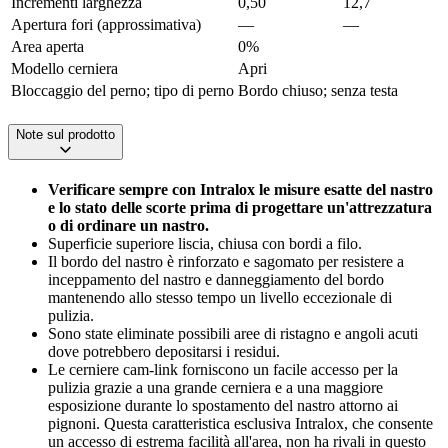
Incrementi larghezza
0,50
12,7
Apertura fori (approssimativa)
—
—
Area aperta
0%
Modello cerniera
Apri
Bloccaggio del perno; tipo di perno
Bordo chiuso; senza testa
Note sul prodotto
Verificare sempre con Intralox le misure esatte del nastro
e lo stato delle scorte prima di progettare un'attrezzatura
o di ordinare un nastro.
Superficie superiore liscia, chiusa con bordi a filo.
Il bordo del nastro è rinforzato e sagomato per resistere a
inceppamento del nastro e danneggiamento del bordo
mantenendo allo stesso tempo un livello eccezionale di
pulizia.
Sono state eliminate possibili aree di ristagno e angoli acuti
dove potrebbero depositarsi i residui.
Le cerniere cam-link forniscono un facile accesso per la
pulizia grazie a una grande cerniera e a una maggiore
esposizione durante lo spostamento del nastro attorno ai
pignoni. Questa caratteristica esclusiva Intralox, che consente
un accesso di estrema facilità all'area, non ha rivali in questo