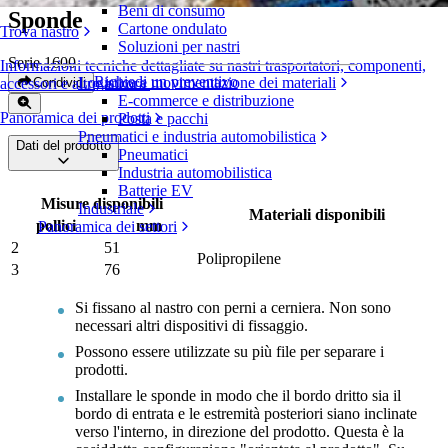
Beni di consumo
Sponde
Cartone ondulato
Trova nastro
Soluzioni per nastri
Serie 1600
Informazioni tecniche dettagliate su nastri trasportatori, componenti,
Richiedi un preventivo
Logistica e movimentazione dei materiali
Condividi
accessori e altro ancora
E-commerce e distribuzione
Panoramica dei prodotti
Posta e pacchi
Pneumatici e industria automobilistica
Dati del prodotto
Pneumatici
Industria automobilistica
Batterie EV
Misure disponibili
Industriale
Materiali disponibili
pollici
mm
Panoramica dei settori
2
51
Polipropilene
3
76
Si fissano al nastro con perni a cerniera. Non sono
necessari altri dispositivi di fissaggio.
Possono essere utilizzate su più file per separare i
prodotti.
Installare le sponde in modo che il bordo dritto sia il
bordo di entrata e le estremità posteriori siano inclinate
verso l'interno, in direzione del prodotto. Questa è la