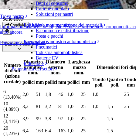
Beni di consumo
Pignone EZ Clean™ acetal
Cartone ondulato
Soluzioni per nastri
Trova nastro
Serie 1600
Richiedi un preventivo
Logistica e movimentazione dei materiali
Condividi
Informazioni tecniche dettagliate su nastri trasportatori, componenti, ac
E-commerce e distribuzione
altro ancora
Posta e pacchi
Pneumatici e industria automobilistica
Panoramica dei prodotti
Dati del prodotto
Pneumatici
Industria automobilistica
Batterie EV
Diametro
Diametro
Larghezza
Industriale
Numero
primitivo
esterno
mozzo
Dimensioni fori dis
Panoramica dei settori
di denti
nom.
nom.
nom.
(azione
Tondo
Quadro
Tond
cordale)
pollici
mm
pollici
mm
pollici
mm
poll.
poll.
mm
6
2,0
51
1,8
46
1,0
25
1,0
25
(13,40%)
10
3,2
81
3,2
81
1,0
25
1,0
1,5
25
(4,89%)
12
3,9
99
3,8
97
1,0
25
1,5
(3,41%)
20
6,4
163
6,4
163
1,0
25
1,5
(1,23%)