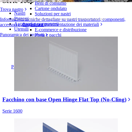
Serie 1600
Beni di consumo
Cartone ondulato
Trova nastro
Nastri
Soluzioni per nastri
Pignoni
Informazioni tecniche dettagliate su nastri trasportatori, componenti,
Accessori e componenti
Logistica e movimentazione dei materiali
accessori e altro ancora
Utensili
E-commerce e distribuzione
Panoramica dei prodotti
Posta e pacchi
Pneumatici e industria automobilistica
Pneumatici
Industria automobilistica
Batterie EV
Industriale
Panoramica dei settori
Facchino con base Open Hinge Flat Top (No-Cling)
Serie 1600