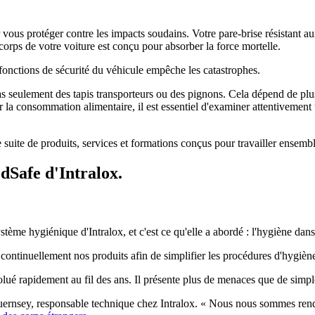
vous protéger contre les impacts soudains. Votre pare-brise résistant aux
corps de votre voiture est conçu pour absorber la force mortelle.
fonctions de sécurité du véhicule empêche les catastrophes.
pas seulement des tapis transporteurs ou des pignons. Cela dépend de p
la consommation alimentaire, il est essentiel d'examiner attentivement t
e suite de produits, services et formations conçus pour travailler ensembl
dSafe d'Intralox.
ystème hygiénique d'Intralox, et c'est ce qu'elle a abordé : l'hygiène dan
continuellement nos produits afin de simplifier les procédures d'hygiène
lué rapidement au fil des ans. Il présente plus de menaces que de simp
Guernsey, responsable technique chez Intralox. « Nous nous sommes re