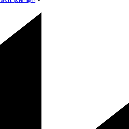
des corps étrangers
. »