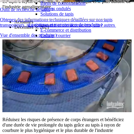
Le tapis à rayon de courbure le plus hygiénique et le plus durable de
Biens de consommation
l'industrie agroalimentaire
Cartons ondulés
Outil de recherche de tapis
Solutions de tapis
Obtenez des informations techniques détaillées sur nos tapis
Actualités
Logistique et manutention de produits
transporteurs, nos composants et nos accessoires, entre autres
Décembre 9, 2021
E-commerce et distribution
Vue d'ensemble des produits
Colis et courrier
Automobile et pneus
Pneu
Automobile
Batteries de véhicules électriques
Industriel
Présentation des industries
Réduisez les risques de présence de corps étrangers et bénéficiez
d'une durée de vie prolongée du tapis grâce au tapis à rayon de
courbure le plus hygiénique et le plus durable de l'industrie