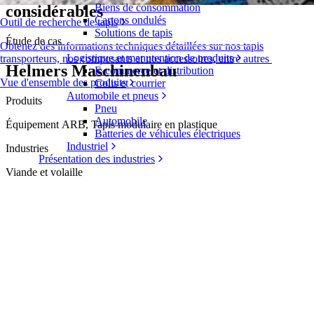
Biens de consommation
considérables
Cartons ondulés
Outil de recherche de tapis
Solutions de tapis
Étude de cas
Obtenez des informations techniques détaillées sur nos tapis
Logistique et manutention de produits
transporteurs, nos composants et nos accessoires, entre autres
Helmers Maschinenbau
E-commerce et distribution
Vue d'ensemble des produits
Colis et courrier
Automobile et pneus
Produits
Pneu
Automobile
Équipement ARB, Tapis modulaire en plastique
Batteries de véhicules électriques
Industriel
Industries
Présentation des industries
Viande et volaille