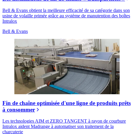
Bell & Evans obtient la meilleure efficacité de sa catégorie dans son
usine de volaille primée grâce au système de manutention des boîtes
Intralox
Bell & Evans
Fin de chaîne optimisée d'une ligne de produits prêts
à consommer
Les technologies AIM et ZERO TANGENT à rayon de courbure
Intralox aident Madrange à automatiser son traitement de la
charcuterie