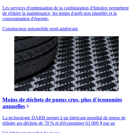
Les services d'optimisation de la configuration d'Intralox permettent
de réduire la maintenance, les temps d'arrêt non planifiés et la
consommation d'énergie.
Constructeur automobile nord-américain
Moins de déchets de pneus crus, plus d'économies
annuelles
La technologie DARB permet à un fabricant mondial de pneus de
réduire ses déchets de 70 % et d'économiser 63 000 $ par an