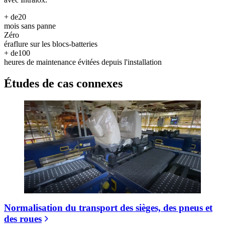
+ de
20
mois sans panne
Zéro
éraflure sur les blocs-batteries
+ de
100
heures de maintenance évitées depuis l'installation
Études de cas connexes
Normalisation du transport des sièges, des pneus et
des roues