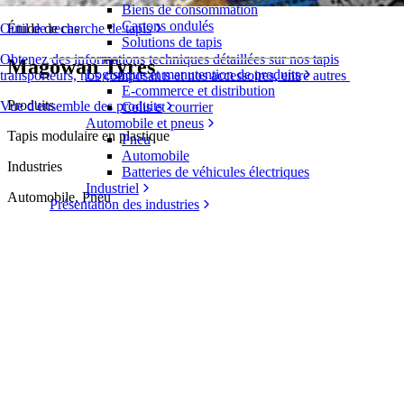
Biens de consommation
Cartons ondulés
Étude de cas
Outil de recherche de tapis
Solutions de tapis
Obtenez des informations techniques détaillées sur nos tapis
Magowan Tyres
Logistique et manutention de produits
transporteurs, nos composants et nos accessoires, entre autres
E-commerce et distribution
Produits
Vue d'ensemble des produits
Colis et courrier
Automobile et pneus
Tapis modulaire en plastique
Pneu
Automobile
Industries
Batteries de véhicules électriques
Industriel
Automobile, Pneu
Présentation des industries