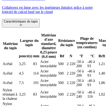
Collaborez en ligne avec les ingénieurs Intralox grâce à notre
logiciel de calcul basé sur le cloud
Caractéristiques du tapis
Matériau
Plage de
d'axe
Largeur du
Résistance
Mas
températures
Matériau
standard,
tapis
du tapis
ta
(en continu)
du tapis
diamètre
0,25 pouce
pouce(s)
mm
lbf
N
°F
°C
lb/ft
(6,4 mm)
Acier
-50 à
-46 à
Acétal
3,25
83
500
2 220
1,21
inoxydable
200
93
Acier
-50 à
-46 à
Acétal
4,5
114
500
2 220
1,40
inoxydable
200
93
Acier
-50 à
-46 à
Acétal
7,5
191
500
2 220
1,86
inoxydable
200
93
Nylon
Acier
-50 à
-46 à
résistant à
3,25
83
500
2 220
1,02
inoxydable
240
116
la chaleur
Nylon
Acier
-50 à
-46 à