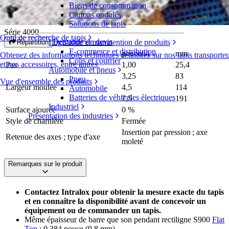
Biens de consommation
S4090 Sideflexing Flat Top
Cartons ondulés
Solutions de tapis
Série 4000
Outil de recherche de tapis
Demande de devis
Logistique et manutention de produits
Répartition
E-commerce et distribution
pouce(s)
mm
Obtenez des informations techniques détaillées sur nos tapis transport
Colis et courrier
et nos accessoires, entre autres
Pas
1,00
25,4
Automobile et pneus
3,25
83
Pneu
Vue d'ensemble des produits
Largeur moulée
4,5
114
Automobile
Batteries de véhicules électriques
7,5
191
Industriel
Surface ajourée
0 %
Présentation des industries
Style de charnière
Fermée
Insertion par pression ; axe
Retenue des axes ; type d'axe
moleté
Remarques sur le produit
Contactez Intralox pour obtenir la mesure exacte du tapis
et en connaître la disponibilité avant de concevoir un
équipement ou de commander un tapis.
Même épaisseur de barre que son pendant rectiligne S900
Flat
Top
: 0,384 pouce (9,8 mm).