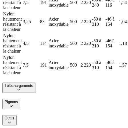
résistant à
7,5
191
500
2 220
1,54
inoxydable
240
116
la chaleur
Nylon
hautement
Acier
-50 à
-46 à
3,25
83
500
2 220
1,04
résistant à
inoxydable
310
154
la chaleur
Nylon
hautement
Acier
-50 à
-46 à
4,5
114
500
2 220
1,18
résistant à
inoxydable
310
154
la chaleur
Nylon
hautement
Acier
-50 à
-46 à
7,5
191
500
2 220
1,57
résistant à
inoxydable
310
154
la chaleur
Téléchargements
Pignons
Outils