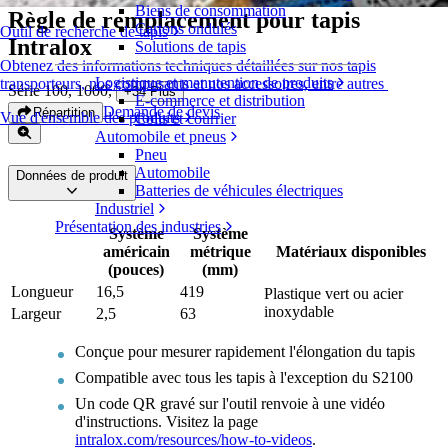
Biens de consommation
Règle de remplacement pour tapis
Cartons ondulés
Outil de recherche de tapis
Intralox
Solutions de tapis
Obtenez des informations techniques détaillées sur nos tapis
Logistique et manutention de produits
transporteurs, nos composants et nos accessoires, entre autres
Série 100, 1000
,
+
34
Plus
E-commerce et distribution
Demande de devis
Répartition
Vue d'ensemble des produits
Colis et courrier
Automobile et pneus
Pneu
Automobile
Données de produit
Batteries de véhicules électriques
Industriel
Présentation des industries
Système
Système
américain
métrique
Matériaux disponibles
(pouces)
(mm)
Longueur
16,5
419
Plastique vert ou acier
inoxydable
Largeur
2,5
63
Conçue pour mesurer rapidement l'élongation du tapis
Compatible avec tous les tapis à l'exception du S2100
Un code QR gravé sur l'outil renvoie à une vidéo
d'instructions. Visitez la page
intralox.com/resources/how-to-videos
.