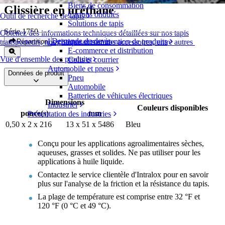
Biens de consommation
Glissière en uréthane
Cartons ondulés
Outil de recherche de tapis
Solutions de tapis
Série 1750
Obtenez des informations techniques détaillées sur nos tapis
Demande de devis
Logistique et manutention de produits
Répartition
transporteurs, nos composants et nos accessoires, entre autres
E-commerce et distribution
Vue d'ensemble des produits
Colis et courrier
Automobile et pneus
Données de produit
Pneu
Automobile
Batteries de véhicules électriques
Dimensions
Industriel
Couleurs disponibles
pouce(s)
mm
Présentation des industries
0,50 x 2 x 216
13 x 51 x 5486
Bleu
Conçu pour les applications agroalimentaires sèches,
aqueuses, grasses et solides. Ne pas utiliser pour les
applications à huile liquide.
Contactez le service clientèle d'Intralox pour en savoir
plus sur l'analyse de la friction et la résistance du tapis.
La plage de température est comprise entre 32 °F et
120 °F (0 °C et 49 °C).