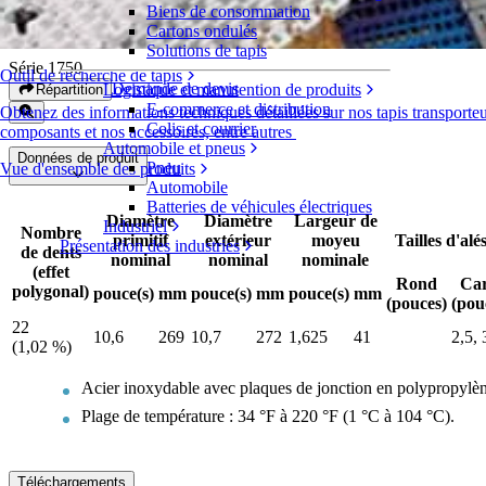
Biens de consommation
Pignons métalliques en deux parties
Cartons ondulés
Solutions de tapis
Série 1750
Outil de recherche de tapis
Demande de devis
Logistique et manutention de produits
Répartition
E-commerce et distribution
Obtenez des informations techniques détaillées sur nos tapis transporteu
Colis et courrier
composants et nos accessoires, entre autres
Automobile et pneus
Données de produit
Pneu
Vue d'ensemble des produits
Automobile
Batteries de véhicules électriques
Diamètre
Diamètre
Largeur de
Industriel
Nombre
primitif
extérieur
moyeu
Tailles d'alé
Présentation des industries
de dents
nominal
nominal
nominale
(effet
Rond
Ca
polygonal)
pouce(s)
mm
pouce(s)
mm
pouce(s)
mm
(pouces)
(pou
22
10,6
269
10,7
272
1,625
41
2,5, 
(1,02 %)
Acier inoxydable avec plaques de jonction en polypropylè
Plage de température : 34 °F à 220 °F (1 °C à 104 °C).
Téléchargements