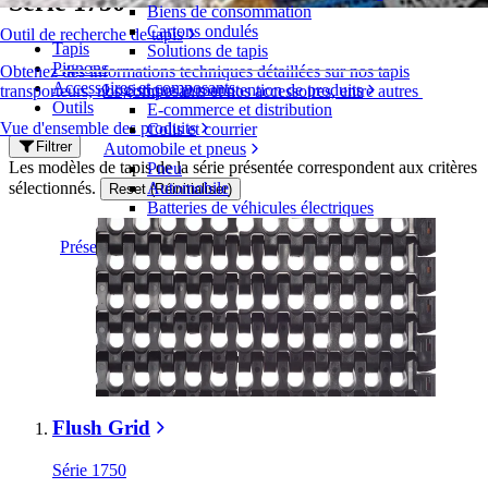
Série 1750
Biens de consommation
Cartons ondulés
Outil de recherche de tapis
Tapis
Solutions de tapis
Pignons
Obtenez des informations techniques détaillées sur nos tapis
Accessoires et composants
Logistique et manutention de produits
transporteurs, nos composants et nos accessoires, entre autres
Outils
E-commerce et distribution
Vue d'ensemble des produits
Colis et courrier
Filtrer
Automobile et pneus
Les modèles de tapis de la série présentée correspondent aux critères
Pneu
sélectionnés.
Automobile
Reset (Réinitialiser)
Batteries de véhicules électriques
Industriel
Présentation des industries
Flush Grid
Série 1750