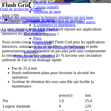
Biens de consommation
Flush Grid
Cartons ondulés
Outil de recherche de tapis
Solutions de tapis
Série 1400
Obtenez des informations techniques détaillées sur nos tapis
Demande de devis
Logistique et manutention de produits
Répartition
transporteurs, nos composants et nos accessoires, entre autres
E-commerce et distribution
Le tapis Intralox Série 1400 Flush Grid répond aux applications
Colis et courrier
Vue d'ensemble des produits
intensives les plus exigeantes.
Automobile et pneus
Pneu
Nous avons conçu le tapis S1400 Flush Grid pour les applications
Automobile
intensives, notamment les réchauffeurs, refroidisseurs et petits
Batteries de véhicules électriques
pasteurisateurs, qui nécessitent un pas plus petit sans compromettre
Industriel
la robustesse. Sa surface ajourée à 21 % favorise une circulation
Présentation des industries
uniforme de l'air et un drainage rapide.
Pas de 25,4 mm
Bords entièrement plans pour favoriser la sécurité des
opérateurs
Système de rétention des axes sans tête qui facilite la
maintenance
pouce(s)
mm
Pas
1,0
25,4
Largeur minimale
9
229