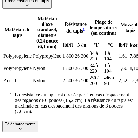
Caractéristiques du tapis
Matériau
Plage de
d'axe
Résistance
Masse d
températures
Matériau du
standard,
1
tapis
du tapis
(en continu)
tapis
diamètre
0,24 pouce
lbf/ft
N/m
°F
°C
lb/ft²
kg/
(6,1 mm)
34 à
1 à
Polypropylène
Polypropylène
1 800
26 300
1,61
7,8
220
104
34 à
1 à
Polypropylène
Nylon
1 800
26 300
1,66
8,1
220
104
-50 à
-46 à
Acétal
Nylon
2 500
36 500
2,52
12,
200
93
La résistance du tapis est divisée par 2 en cas d'espacement
des pignons de 6 pouces (15,2 cm). La résistance du tapis est
maximale en cas d'espacement des pignons de 3 pouces
(7,6 cm).
Téléchargements