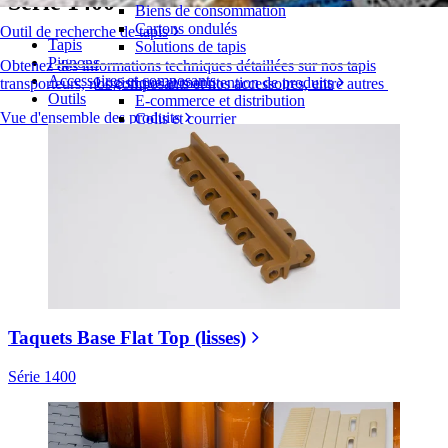
Série 1400
Biens de consommation
Cartons ondulés
Outil de recherche de tapis
Tapis
Solutions de tapis
Pignons
Obtenez des informations techniques détaillées sur nos tapis
Accessoires et composants
Logistique et manutention de produits
transporteurs, nos composants et nos accessoires, entre autres
Outils
E-commerce et distribution
Vue d'ensemble des produits
Colis et courrier
Automobile et pneus
Pneu
Automobile
Batteries de véhicules électriques
Industriel
Présentation des industries
Taquets Base Flat Top (lisses)
Série 1400