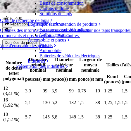
Biens de consommation
Pignons en deux parties en nylon FDA
Cartons ondulés
Solutions de tapis
Série 1400
Outil de recherche de tapis
Demande de devis
Logistique et manutention de produits
Répartition
E-commerce et distribution
Obtenez des informations techniques détaillées sur nos tapis transporteu
Colis et courrier
composants et nos accessoires, entre autres
Automobile et pneus
Données de produit
Pneu
Vue d'ensemble des produits
Automobile
Batteries de véhicules électriques
Diamètre
Diamètre
Largeur de
Industriel
Nombre
primitif
extérieur
moyeu
Tailles d'alé
Présentation des industries
de dents
nominal
nominal
nominale
(effet
Rond
Ca
polygonal)
pouce(s)
mm
pouce(s)
mm
pouce(s)
mm
(pouces)
(pou
12
3,9
99
3,9
99
0,75
19
1,25
1,5
(3,41 %)
16
5,1
130
5,2
132
1,5
38
1,25, 1,5
1,5
(1,92 %)
18
5,7
145
5,8
148
1,5
38
1,25
1,5
(1,52 %)