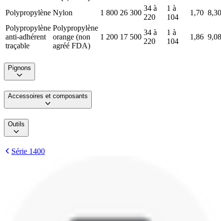
34 à
1 à
Polypropylène
Nylon
1 800
26 300
1,70
8,3
220
104
Polypropylène
Polypropylène
34 à
1 à
anti-adhérent
orange (non
1 200
17 500
1,86
9,0
220
104
traçable
agréé FDA)
Pignons
Accessoires et composants
Outils
Série 1400