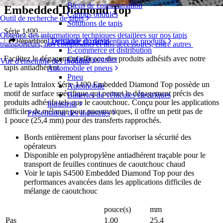
Biens de consommation
Embedded Diamond Top
Cartons ondulés
Outil de recherche de tapis
Solutions de tapis
Série 1400
Obtenez des informations techniques détaillées sur nos tapis
Demande de devis
Logistique et manutention de produits
Répartition
transporteurs, nos composants et nos accessoires, entre autres
E-commerce et distribution
Facilitez le dégagement efficace des produits adhésifs avec notre
Colis et courrier
Vue d'ensemble des produits
tapis antiadhérent.
Automobile et pneus
Pneu
Le tapis Intralox Série 1400 Embedded Diamond Top possède un
Automobile
motif de surface spécifique qui permet le dégagement précis des
Batteries de véhicules électriques
produits adhésifs tels que le caoutchouc. Conçu pour les applications
Industriel
difficiles de mélange pour pneumatiques, il offre un petit pas de
Présentation des industries
1 pouce (25,4 mm) pour des transferts rapprochés.
Bords entièrement plans pour favoriser la sécurité des
opérateurs
Disponible en polypropylène antiadhérent traçable pour le
transport de feuilles continues de caoutchouc chaud
Voir le tapis S4500 Embedded Diamond Top pour des
performances avancées dans les applications difficiles de
mélange de caoutchouc
pouce(s)
mm
Pas
1,00
25,4