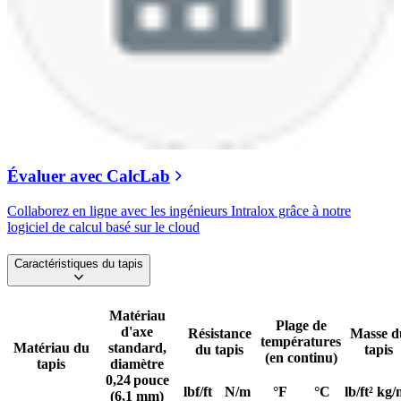
Évaluer avec CalcLab
Collaborez en ligne avec les ingénieurs Intralox grâce à notre
logiciel de calcul basé sur le cloud
Caractéristiques du tapis
Matériau
Plage de
d'axe
Résistance
Masse d
températures
Matériau du
standard,
du tapis
tapis
(en continu)
tapis
diamètre
0,24 pouce
lbf/ft
N/m
°F
°C
lb/ft²
kg/
(6,1 mm)