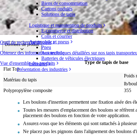
Biens de consommation
Boulons d'insertion
Cartons ondulés
Solutions de tapis
Série 1200
Demande de devis
Logistique et manutention de produits
Répartition
E-commerce et distribution
Colis et courrier
Automobile et pneus
Outil de recherche de tapis
Données de produit
Pneu
Obtenez des informations techniques détaillées sur nos tapis transporte
Automobile
Batteries de véhicules électriques
Type de tapis de base
Vue d'ensemble des produits
Industriel
Flat Top
Présentation des industries
Poids 
Matériau du tapis
lb/bou
Polypropylène composite
355
Les boulons d'insertion permettent une fixation aisée des él
Toutes les mesures d'emplacement des boulons se réfèrent au
placement des boulons en fonction de votre application.
Assurez-vous que les éléments qui sont rattachés à plusieur
Ne placez pas les pignons dans l'alignement des boulons d'i