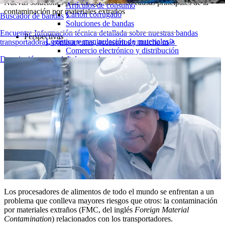
Nuevas soluciones para mitigar las cinco causas principales de la
Artículos de consumo
contaminación por materiales extraños
Cartón corrugado
Buscador de bandas
Soluciones de bandas
Encuentre Información técnica detallada sobre nuestras bandas
Perspectivas
Logística y manipulación de materiales
transportadoras, componentes, accesorios y mucho más
Comercio electrónico y distribución
Descripción general de los productos
Cartas y paquetes
Neumáticos y Automoción
Neumáticos
Transporte
Baterías de VE
Industrial
Visión general de las industrias
Los procesadores de alimentos de todo el mundo se enfrentan a un
problema que conlleva mayores riesgos que otros: la contaminación
por materiales extraños (FMC, del inglés
Foreign Material
Contamination
) relacionados con los transportadores.