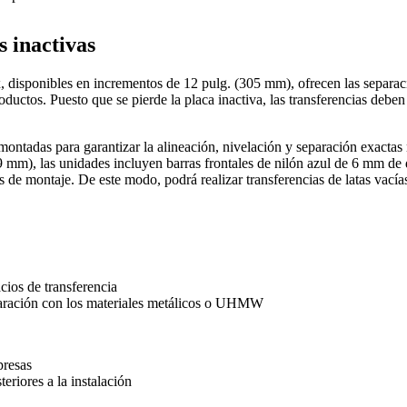
s inactivas
ox, disponibles en incrementos de 12 pulg. (305 mm), ofrecen las separac
roductos. Puesto que se pierde la placa inactiva, las transferencias deb
emontadas para garantizar la alineación, nivelación y separación exactas
 mm), las unidades incluyen barras frontales de nilón azul de 6 mm de 
s de montaje. De este modo, podrá realizar transferencias de latas vací
ios de transferencia
mparación con los materiales metálicos o UHMW
presas
teriores a la instalación