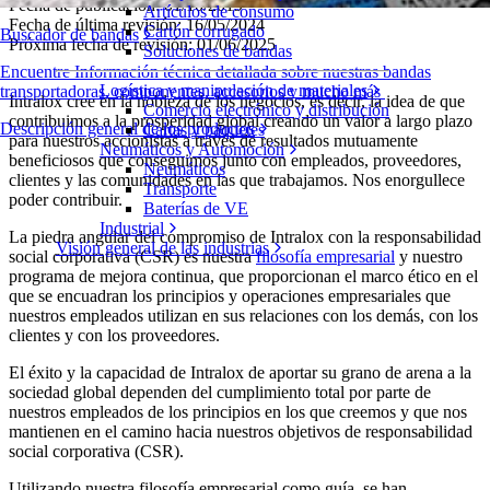
Fecha de publicación: 01/10/2019
Artículos de consumo
Fecha de última revisión: 16/05/2024
Cartón corrugado
Buscador de bandas
Próxima fecha de revisión: 01/06/2025
Soluciones de bandas
Encuentre Información técnica detallada sobre nuestras bandas
Logística y manipulación de materiales
transportadoras, componentes, accesorios y mucho más
Intralox cree en la nobleza de los negocios, es decir, la idea de que
Comercio electrónico y distribución
contribuimos a la prosperidad global creando un valor a largo plazo
Descripción general de los productos
Cartas y paquetes
para nuestros accionistas a través de resultados mutuamente
Neumáticos y Automoción
beneficiosos que conseguimos junto con empleados, proveedores,
Neumáticos
clientes y las comunidades en las que trabajamos. Nos enorgullece
Transporte
poder contribuir.
Baterías de VE
Industrial
La piedra angular del compromiso de Intralox con la responsabilidad
Visión general de las industrias
social corporativa (CSR) es nuestra
filosofía empresarial
y nuestro
programa de mejora continua, que proporcionan el marco ético en el
que se encuadran los principios y operaciones empresariales que
nuestros empleados utilizan en sus relaciones con los demás, con los
clientes y con los proveedores.
El éxito y la capacidad de Intralox de aportar su grano de arena a la
sociedad global dependen del cumplimiento total por parte de
nuestros empleados de los principios en los que creemos y que nos
mantienen en el camino hacia nuestros objetivos de responsabilidad
social corporativa (CSR).
Utilizando nuestra filosofía empresarial como guía, se han