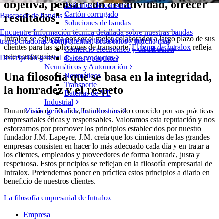
objetiva, pensar con creatividad, ofrecer
Artículos de consumo
Cartón corrugado
resultados
Buscador de bandas
Soluciones de bandas
Encuentre Información técnica detallada sobre nuestras bandas
Intralox se esfuerza por ser el mejor colaborador a largo plazo de sus
Logística y manipulación de materiales
transportadoras, componentes, accesorios y mucho más
clientes para las soluciones de transporte.
El lema de Intralox
refleja
Comercio electrónico y distribución
este compromiso.
Descripción general de los productos
Cartas y paquetes
Neumáticos y Automoción
Una filosofía que se basa en la integridad,
Neumáticos
Transporte
la honradez y el respeto
Baterías de VE
Industrial
Durante más de 50 años, Intralox ha sido conocido por sus prácticas
Visión general de las industrias
empresariales éticas y responsables. Valoramos esta reputación y nos
esforzamos por promover los principios establecidos por nuestro
fundador J.M. Lapeyre. J.M. creía que los cimientos de las grandes
empresas consisten en hacer lo más adecuado cada día y en tratar a
los clientes, empleados y proveedores de forma honrada, justa y
respetuosa. Estos principios se reflejan en la filosofía empresarial de
Intralox. Pretendemos poner en práctica estos principios a diario en
beneficio de nuestros clientes.
La filosofía empresarial de Intralox
Empresa