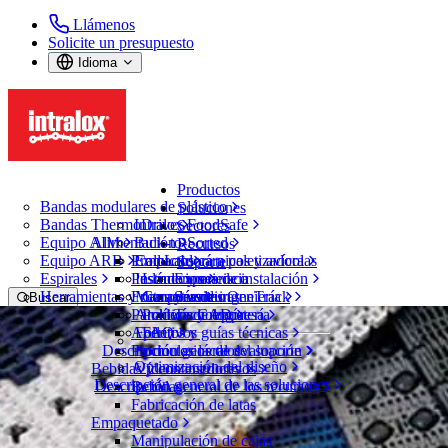
Llámenos
Solicite un presupuesto
Idioma
Productos
Bandas modulares de plástico
Soluciones
Bandas ThermoDrive
Intralox FoodSafe
Sectores
Equipo AIM
Alimentación
Bulk-to-Sorted
Recursos
Equipo ARB
Productos cárnicos y avícolas
Empacadora a paletizadora
CalcLab
Soporte
Espirales
Pescado y marisco
Instrucciones de instalación
Llámenos
Experiencia
Herramientas y componentes OneTrack
Frutas y verduras
Manuales de ingeniería
Garantías
Servicio
Buscar
Panadería y repostería
Archivos CAD
Política de empresa
Tecnología
Abrir menú
Aperitivos
Folletos y guías técnicas
FAQ
Buscador de bandas
Descripción general del soporte
Productos lácteos
Formularios de evaluación
Optimización del diseño
Bebidas y contenedores
Vídeos instructivos
Buscador de bandas
Descripción general de las soluciones
Descripción general de los recursos
Bebidas
Bandas modulares de plástico
Fabricación de latas
Serie 888
Empaquetado
Juego tensor de banda Intralox
Manipulación de cajas