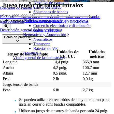
Artículos de consumo
Juego tensor de banda Intralox
Cartón corrugado
Buscador de bandas
Soluciones de bandas
Serie 1800, 800, 888
Encuentre Información técnica detallada sobre nuestras bandas
Solicite un presupuesto
Logística y manipulación de materiales
Compartir
transportadoras, componentes, accesorios y mucho más
Comercio electrónico y distribución
Descripción general de los productos
Cartas y paquetes
Neumáticos y Automoción
Datos de producto
Neumáticos
Transporte
Baterías de VE
Unidades de
Unidades
Industrial
Tensor de banda simple
EE. UU.
métricas
Visión general de las industrias
Longitud
14,4 pulg.
365,8 mm
Ancho
4,2 pulg.
106,7 mm
Altura
0,5 pulg.
12,7 mm
Peso
2 lb
0,9 kg
Juego tensor de banda
Peso
6 lb
2,7 kg
Se pueden utilizar en recorridos de ida y de retorno para
instalar, cerrar o abrir bandas compatibles.
Utilice un juego de tensores de banda por cada 24 pulg.