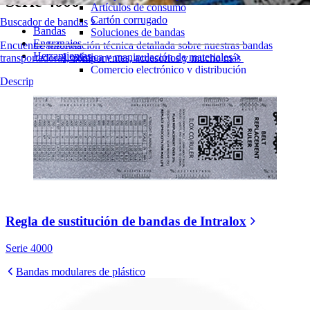
Serie 4000
Artículos de consumo
Cartón corrugado
Buscador de bandas
Bandas
Soluciones de bandas
Engranajes
Encuentre Información técnica detallada sobre nuestras bandas
Herramientas
Logística y manipulación de materiales
transportadoras, componentes, accesorios y mucho más
Comercio electrónico y distribución
Descripción general de los productos
Cartas y paquetes
Neumáticos y Automoción
Neumáticos
Transporte
Baterías de VE
Industrial
Visión general de las industrias
Regla de sustitución de bandas de Intralox
Serie 4000
Bandas modulares de plástico