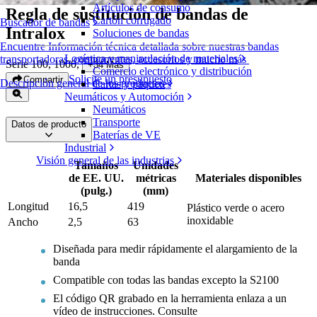
Artículos de consumo
Regla de sustitución de bandas de
Cartón corrugado
Buscador de bandas
Intralox
Soluciones de bandas
Encuentre Información técnica detallada sobre nuestras bandas
Logística y manipulación de materiales
transportadoras, componentes, accesorios y mucho más
Serie 100, 1000
,
+
34
Más
Comercio electrónico y distribución
Solicite un presupuesto
Compartir
Descripción general de los productos
Cartas y paquetes
Neumáticos y Automoción
Neumáticos
Transporte
Datos de producto
Baterías de VE
Industrial
Visión general de las industrias
Tamaños
Unidades
de EE. UU.
métricas
Materiales disponibles
(pulg.)
(mm)
Longitud
16,5
419
Plástico verde o acero
inoxidable
Ancho
2,5
63
Diseñada para medir rápidamente el alargamiento de la
banda
Compatible con todas las bandas excepto la S2100
El código QR grabado en la herramienta enlaza a un
vídeo de instrucciones. Consulte