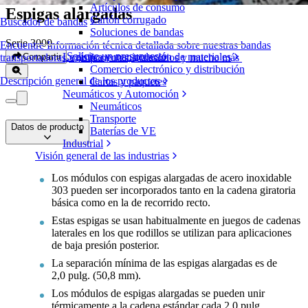
Artículos de consumo
Espigas alargadas
Cartón corrugado
Buscador de bandas
Soluciones de bandas
Serie 3000
Encuentre Información técnica detallada sobre nuestras bandas
Solicite un presupuesto
Logística y manipulación de materiales
Compartir
transportadoras, componentes, accesorios y mucho más
Comercio electrónico y distribución
Descripción general de los productos
Cartas y paquetes
Neumáticos y Automoción
Neumáticos
Transporte
Datos de producto
Baterías de VE
Industrial
Visión general de las industrias
Los módulos con espigas alargadas de acero inoxidable
303 pueden ser incorporados tanto en la cadena giratoria
básica como en la de recorrido recto.
Estas espigas se usan habitualmente en juegos de cadenas
laterales en los que rodillos se utilizan para aplicaciones
de baja presión posterior.
La separación mínima de las espigas alargadas es de
2,0 pulg. (50,8 mm).
Los módulos de espigas alargadas se pueden unir
térmicamente a la cadena estándar cada 2,0 pulg.