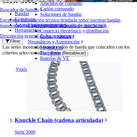
Serie 3000
Artículos de consumo
Cartón corrugado
Buscador de bandas
Bandas
Soluciones de bandas
Engranajes
Encuentre Información técnica detallada sobre nuestras bandas
Accesorios y componentes
Logística y manipulación de materiales
transportadoras, componentes, accesorios y mucho más
Herramientas
Comercio electrónico y distribución
Descripción general de los productos
Cartas y paquetes
Filtrar
Neumáticos y Automoción
Las series mostradas tienen estilos de banda que coinciden con los
Neumáticos
criterios seleccionados.
Transporte
Reset (Restablecer)
Baterías de VE
Industrial
Visión general de las industrias
Knuckle Chain (cadena articulada)
Serie 3000