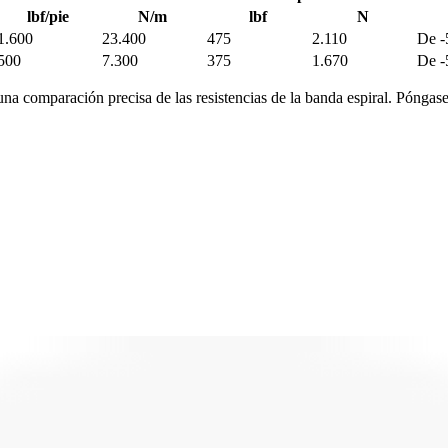
lbf/pie
N/m
lbf
N
1.600
23.400
475
2.110
De -
500
7.300
375
1.670
De -
na comparación precisa de las resistencias de la banda espiral. Póngase 