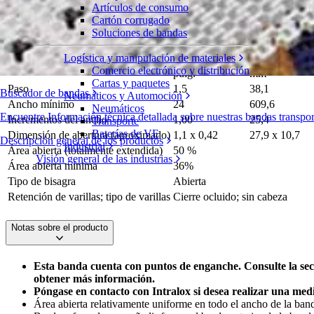
Artículos de consumo
Spiral GTech 2.2 y 3.2
Cartón corrugado
Soluciones de bandas
Serie 2800
Solicite un presupuesto
Logística y manipulación de materiales
Compartir
Comercio electrónico y distribución
pulg.
mm
Cartas y paquetes
Paso
1,5
38,1
Buscador de bandas
Neumáticos y Automoción
Ancho mínimo
24
609,6
Neumáticos
Encuentre Información técnica detallada sobre nuestras bandas transp
Incrementos del ancho
1,00
25,4
Transporte
Baterías de VE
Dimensión de abertura (aproximado)
1,1 x 0,42
27,9 x 10,7
Descripción general de los productos
Industrial
Área abierta (totalmente extendida)
50 %
Visión general de las industrias
Área abierta mínima
36%
Tipo de bisagra
Abierta
Retención de varillas; tipo de varillas
Cierre ocluido; sin cabeza
Notas sobre el producto
Esta banda cuenta con puntos de enganche. Consulte la se
obtener más información.
Póngase en contacto con Intralox si desea realizar una med
Área abierta relativamente uniforme en todo el ancho de la banda