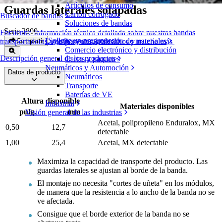
Artículos de consumo
Guardas laterales solapadas
Cartón corrugado
Buscador de bandas
Soluciones de bandas
Serie 2800
Encuentre Información técnica detallada sobre nuestras bandas
Solicite un presupuesto
Logística y manipulación de materiales
Compartir
transportadoras, componentes, accesorios y mucho más
Comercio electrónico y distribución
Descripción general de los productos
Cartas y paquetes
Neumáticos y Automoción
Datos de producto
Neumáticos
Transporte
Baterías de VE
Altura disponible
Industrial
Materiales disponibles
pulg.
mm
Visión general de las industrias
Acetal, polipropileno Enduralox, MX
0,50
12,7
detectable
1,00
25,4
Acetal, MX detectable
Maximiza la capacidad de transporte del producto. Las
guardas laterales se ajustan al borde de la banda.
El montaje no necesita "cortes de uñeta" en los módulos,
de manera que la resistencia a lo ancho de la banda no se
ve afectada.
Consigue que el borde exterior de la banda no se