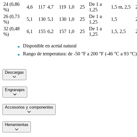
24 (0,86
De 1 a
4,6
117
4,7
119
1,0
25
1,5 m, 2,5
%)
1,25
26 (0,73
De 1 a
5,1
130
5,1
130
1,0
25
1,5
%)
1,25
32 (0,48
De 1 a
6,1
155
6,2
157
1,0
25
1,5, 2,5
%)
1,25
Disponible en acetal natural
Rango de temperatura: de -50 °F a 200 °F (-46 °C a 93 °C)
Descargas
Engranajes
Accesorios y componentes
Herramientas