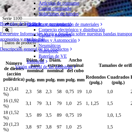
Artículos de consumo
Engranaje moldeado
Cartón corrugado
Soluciones de bandas
Serie 1100
Buscador de bandas
Solicite un presupuesto
Logística y manipulación de materiales
Compartir
Comercio electrónico y distribución
Encuentre Información técnica detallada sobre nuestras bandas transpo
Cartas y paquetes
accesorios y mucho más
Neumáticos y Automoción
Datos de producto
Neumáticos
Descripción general de los productos
Transporte
Baterías de VE
Diám. de
Diám.
Ancho
Industrial
Número
paso
externo
nominal
Tamaños de orifi
Visión general de las industrias
de dientes
nominal
nominal
del cubo
(acción
Redondos
Cuadrados
poliédrica)
pulg.
mm
pulg.
mm
pulg.
mm
(pulg.)
(pulg.)
12 (3,41
2,3
58
2,3
58
0,75
19
1,0
1,0
%)
16 (1,92
3,1
79
3,1
79
1,0
25
1, 1,25
1,5
%)
18 (1,52
3,5
89
3,5
89
0,75
19
1,0, 1,5
%)
20 (1,23
3,8
97
3,8
97
1,0
25
1,5
%)