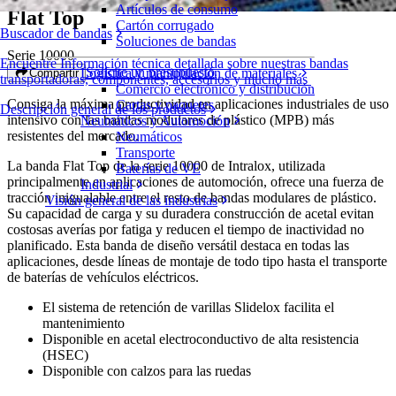
Artículos de consumo
Flat Top
Cartón corrugado
Buscador de bandas
Soluciones de bandas
Serie 10000
Encuentre Información técnica detallada sobre nuestras bandas
Solicite un presupuesto
Logística y manipulación de materiales
Compartir
transportadoras, componentes, accesorios y mucho más
Comercio electrónico y distribución
Consiga la máxima productividad en aplicaciones industriales de uso
Cartas y paquetes
Descripción general de los productos
intensivo con las bandas modulares de plástico (MPB) más
Neumáticos y Automoción
resistentes del mercado.
Neumáticos
Transporte
La banda Flat Top de la serie 10000 de Intralox, utilizada
Baterías de VE
principalmente en aplicaciones de automoción, ofrece una fuerza de
Industrial
tracción inigualable entre el resto de bandas modulares de plástico.
Visión general de las industrias
Su capacidad de carga y su duradera construcción de acetal evitan
costosas averías por fatiga y reducen el tiempo de inactividad no
planificado. Esta banda de diseño versátil destaca en todas las
aplicaciones, desde líneas de montaje de todo tipo hasta el transporte
de baterías de vehículos eléctricos.
El sistema de retención de varillas Slidelox facilita el
mantenimiento
Disponible en acetal electroconductivo de alta resistencia
(HSEC)
Disponible con calzos para las ruedas