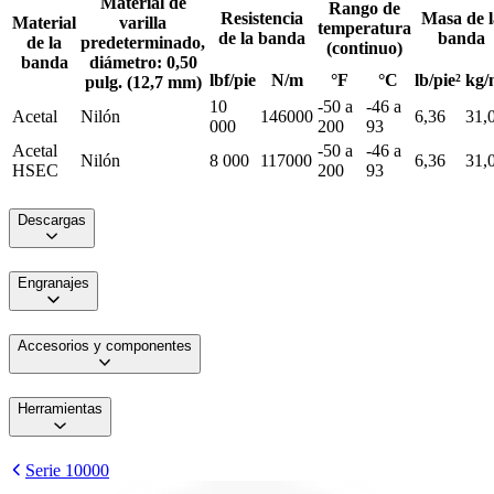
Material de
Rango de
Resistencia
Masa de l
Material
varilla
temperatura
de la banda
banda
de la
predeterminado,
(continuo)
banda
diámetro: 0,50
lbf/pie
N/m
°F
°C
lb/pie²
kg/
pulg. (12,7 mm)
10
-50 a
-46 a
Acetal
Nilón
146000
6,36
31,
000
200
93
Acetal
-50 a
-46 a
Nilón
8 000
117000
6,36
31,
HSEC
200
93
Descargas
Engranajes
Accesorios y componentes
Herramientas
Serie 10000