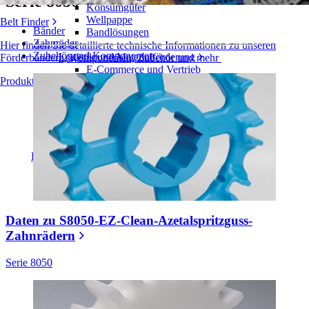
Serie 8050
Konsumgüter
Wellpappe
Belt Finder
Bänder
Bandlösungen
Zahnräder
Hier finden Sie detaillierte technische Informationen zu unseren
Zubehör und Komponenten
Logistik und Materialförderung
Förderbändern, Komponenten, Zubehör und mehr
E-Commerce und Vertrieb
Produktübersicht
Post und Paket
Reifen- und Automobilindustrie
Reifen
Automobilindustrie
EV-Batterien
Industrieproduktion
Branchenübersicht
Daten zu S8050-EZ-Clean-Azetalspritzguss-
Zahnrädern
Serie 8050