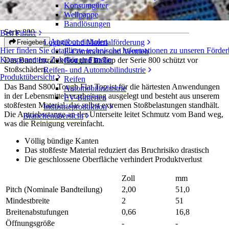
Konsumgüter
Tough Flat Top
Wellpappe
Bandlösungen
Serie 800
Belt Finder
Angebot einholen
Logistik und Materialförderung
Freigeben
Hier finden Sie detaillierte technische Informationen zu unseren Förde
E-Commerce und Vertrieb
Komponenten, Zubehör und mehr
Das Band Intralox Tough Flat Top der Serie 800 schützt vor
Post und Paket
Stoßschäden.
Reifen- und Automobilindustrie
Produktübersicht
Reifen
Das Band S800 Tough Flat Top ist für die härtesten Anwendungen
Automobilindustrie
in der Lebensmittelverarbeitung ausgelegt und besteht aus unserem
EV-Batterien
stoßfesten Material, das selbst extremen Stoßbelastungen standhält.
Industrieproduktion
Die Antriebsstange an der Unterseite leitet Schmutz vom Band weg,
Branchenübersicht
was die Reinigung vereinfacht.
Völlig bündige Kanten
Das stoßfeste Material reduziert das Bruchrisiko drastisch
Die geschlossene Oberfläche verhindert Produktverlust
Zoll
mm
Pitch (Nominale Bandteilung)
2,00
51,0
Mindestbreite
2
51
Breitenabstufungen
0,66
16,8
Öffnungsgröße
-
-