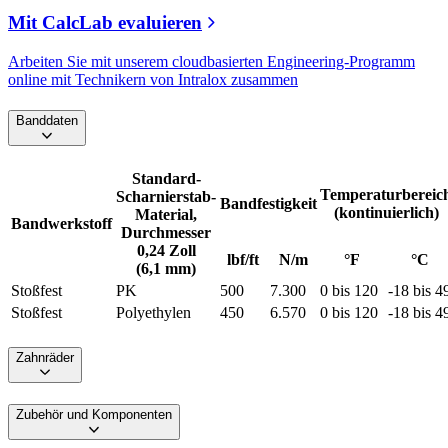
Mit CalcLab evaluieren
Arbeiten Sie mit unserem cloudbasierten Engineering-Programm
online mit Technikern von Intralox zusammen
Banddaten
Standard-
Temperaturbereic
Scharnierstab-
Bandfestigkeit
(kontinuierlich)
Material,
Bandwerkstoff
Durchmesser
0,24 Zoll
lbf/ft
N/m
°F
°C
(6,1 mm)
Stoßfest
PK
500
7.300
0 bis 120
-18 bis 4
Stoßfest
Polyethylen
450
6.570
0 bis 120
-18 bis 4
Zahnräder
Zubehör und Komponenten