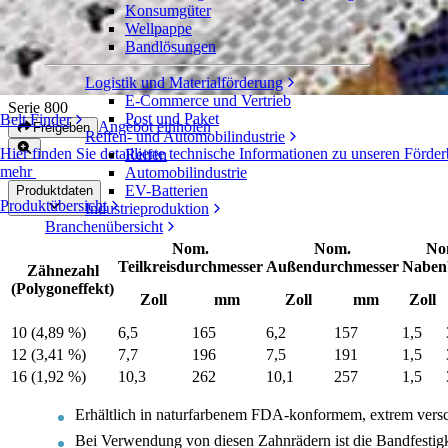
Konsumgüter
Wellpappe
Geteilte Zahnräder aus extrem
Bandlösungen
verschleißfestem Polyurethan (FDA)
Logistik und Materialförderung
E-Commerce und Vertrieb
Serie 800
Post und Paket
Belt Finder
Angebot einholen
Freigeben
Reifen- und Automobilindustrie
Hier finden Sie detaillierte technische Informationen zu unseren För
Reifen
mehr
Automobilindustrie
EV-Batterien
Produktdaten
Produktübersicht
Industrieproduktion
Branchenübersicht
Nom.
Nom.
No
Teilkreisdurchmesser
Außendurchmesser
Nabenb
Zähnezahl
(Polygoneffekt)
Zoll
mm
Zoll
mm
Zoll
10 (4,89 %)
6,5
165
6,2
157
1,5
12 (3,41 %)
7,7
196
7,5
191
1,5
16 (1,92 %)
10,3
262
10,1
257
1,5
Erhältlich in naturfarbenem FDA-konformem, extrem versc
Bei Verwendung von diesen Zahnrädern ist die Bandfestigk