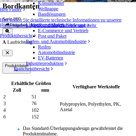
Konsumgüter
Bordkanten
Wellpappe
Belt Finder
Bandlösungen
Serie 800
Hier finden Sie detaillierte technische Informationen zu unseren
Angebot einholen
Logistik und Materialförderung
Freigeben
Förderbändern, Komponenten, Zubehör und mehr
E-Commerce und Vertrieb
Produktübersicht
Post und Paket
Reifen- und Automobilindustrie
A
Laufrichtung
Reifen
Automobilindustrie
EV-Batterien
Industrieproduktion
Produktdaten
Branchenübersicht
Erhältliche Größen
Verfügbare Werkstoffe
Zoll
mm
2
51
3
76
Polypropylen, Polyethylen, PK,
Azetal
4
102
6
152
Das Standard-Überlappungsdesign gewährleistet die
Produktmitnahme.