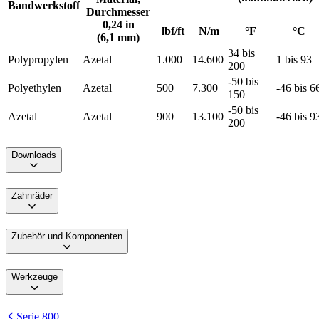
Bandwerkstoff
Durchmesser
0,24 in
lbf/ft
N/m
°F
°C
(6,1 mm)
34 bis
Polypropylen
Azetal
1.000
14.600
1 bis 93
200
-50 bis
Polyethylen
Azetal
500
7.300
-46 bis 6
150
-50 bis
Azetal
Azetal
900
13.100
-46 bis 9
200
Downloads
Zahnräder
Zubehör und Komponenten
Werkzeuge
Serie 800