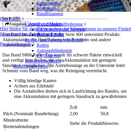
Konsumgüter
Roller Top™
Wellpappe
Bandlösungen
Serie 800
Belt Finder
Angebot einholen
Logistik und Materialförderung
Freigeben
Hier finden Sie detaillierte technische Informationen zu unseren Förde
E-Commerce und Vertrieb
Komponenten, Zubehör und mehr
Das Band Intralox Roller Top der Serie 800 unterstützt Produkt-
Post und Paket
Akkumulation, die Handhabung von Behältern und andere
Reifen- und Automobilindustrie
Produktübersicht
Anwendungen.
Reifen
Automobilindustrie
Das Band S800 Roller Top wurde für schwere Pakete entwickelt
EV-Batterien
und verfügt über Rollen, die eine Akkumulation mit geringem
Industrieproduktion
Staudruck ermöglichen. Die Antriebsstange an der Unterseite leitet
Branchenübersicht
Schmutz vom Band weg, was die Reinigung vereinfacht.
Völlig bündige Kanten
Achsen aus Edelstahl
Die Azetalrollen drehen sich in Laufrichtung des Bandes, um
eine Akkumulation mit geringem Staudruck zu gewährleisten
Zoll
mm
Pitch (Nominale Bandteilung)
2,00
50,8
Mindestbreite
Siehe die
Produkthinweise
.
Breitenabstufungen