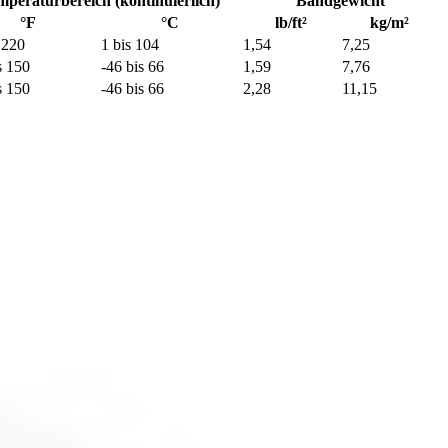
peraturbereich (kontinuierlich)
Bandgewicht
°F
°C
lb/ft²
kg/m²
 220
1 bis 104
1,54
7,25
s 150
-46 bis 66
1,59
7,76
s 150
-46 bis 66
2,28
11,15