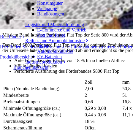
Konsumgüter
Perforated Flat Top
Wellpappe
Bandlösungen
Serie 800
Angebot einholen
Logistik und Materialförderung
Freigeben
E-Commerce und Vertrieb
Mit dem Band Intralox Perforated Flat Top der Serie 800 wird der Abf
Post und Paket
Belt Finder
Reifen- und Automobilindustrie
Das Band S800 Perforated Flat Top wurde für optimale Produktion und
Reifen
Hier finden Sie detaillierte technische Informationen zu unseren Fö
der Unterseite leitet Schmutz vom Band ab und ermöglicht so die p
Automobilindustrie
EV-Batterien
Produktübersicht
Anteil durchlässiger Fläche von 18 % für schnellen Abfluss
Industrieproduktion
Völlig bündige Kanten
Branchenübersicht
Perforierte Ausführung des Förderbandes S800 Flat Top
Zoll
mm
Pitch (Nominale Bandteilung)
2,00
50,8
Mindestbreite
2
51
Breitenabstufungen
0,66
16,8
Minimale Öffnungsgröße (ca.)
0,29 x 0,08
7,4 x
Maximale Öffnungsgröße (ca.)
0,44 x 0,08
11,1 
Durchlässigkeit
18 %
Scharnierausführung
Offen