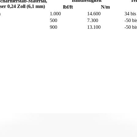
Bandfestigkeit
Tem
charnierstab-Material,
er 0,24 Zoll (6,1 mm)
lbf/ft
N/m
n
1.000
14.600
34 bis
500
7.300
-50 bi
900
13.100
-50 bi