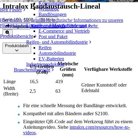
Konsumgüter
Intralox Bandaustausch-Lineal
Wellpappe
Belt Finder
Bandlösungen
Serie 100, 1000
,
+
34
Mehr
Hier finden Sie detaillierte technische Informationen zu unseren
Logistik und Materialförderung
Förderbändern, Komponenten, Zubehör und mehr
Angebot einholen
Freigeben
E-Commerce und Vertrieb
Produktübersicht
Post und Paket
Reifen- und Automobilindustrie
Produktdaten
Reifen
Automobilindustrie
EV-Batterien
Metrische
Industrieproduktion
US-Größen
Größen
Verfügbare Werkstoffe
Branchenübersicht
(Zoll)
(mm)
Länge
16,5
419
Grüner Kunststoff oder
Width
Edelstahl
2,5
63
(Breite)
Für eine schnelle Messung der Bandlänge entwickelt.
Kompatibel mit allen Bändern außer S2100.
Eingeätzter QR-Code auf dem Werkzeug führt zu einem
Anleitungsvideo. Siehe
intralox.com/resources/how-to-
videos
.