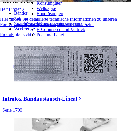
Serie 1700
Konsumgüter
Wellpappe
Belt Finder
Bänder
Bandlösungen
Zahnräder
Hier finden Sie detaillierte technische Informationen zu unseren
Zubehör und Komponenten
Logistik und Materialförderung
Förderbändern, Komponenten, Zubehör und mehr
Werkzeuge
E-Commerce und Vertrieb
Produktübersicht
Post und Paket
Reifen- und Automobilindustrie
Reifen
Automobilindustrie
EV-Batterien
Industrieproduktion
Branchenübersicht
Intralox Bandaustausch-Lineal
Serie 1700