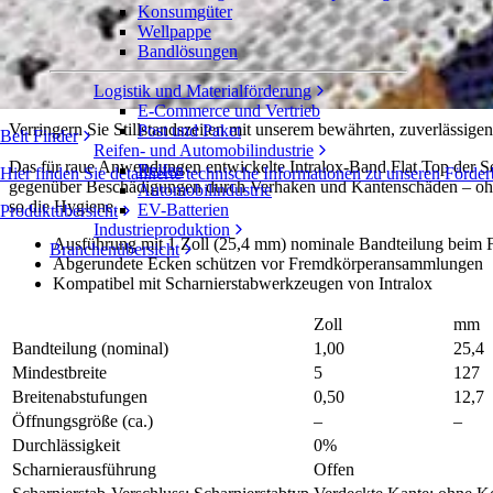
Konsumgüter
Flat Top mit Heavy Duty Edge
Wellpappe
Bandlösungen
Serie 1600
Angebot einholen
Logistik und Materialförderung
Freigeben
E-Commerce und Vertrieb
Verringern Sie Stillstandszeiten mit unserem bewährten, zuverlässige
Post und Paket
Belt Finder
Reifen- und Automobilindustrie
Das für raue Anwendungen entwickelte Intralox-Band Flat Top der S
Reifen
Hier finden Sie detaillierte technische Informationen zu unseren Fö
gegenüber Beschädigungen durch Verhaken und Kantenschäden – ohne 
Automobilindustrie
so die Hygiene.
EV-Batterien
Produktübersicht
Industrieproduktion
Ausführung mit 1 Zoll (25,4 mm) nominale Bandteilung beim
Branchenübersicht
Abgerundete Ecken schützen vor Fremdkörperansammlungen
Kompatibel mit Scharnierstabwerkzeugen von Intralox
Zoll
mm
Bandteilung (nominal)
1,00
25,4
Mindestbreite
5
127
Breitenabstufungen
0,50
12,7
Öffnungsgröße (ca.)
–
–
Durchlässigkeit
0%
Scharnierausführung
Offen