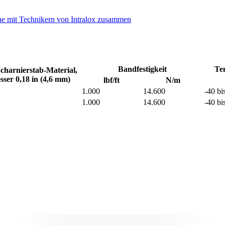
ne mit Technikern von Intralox zusammen
Bandfestigkeit
Tem
charnierstab-Material,
ser 0,18 in (4,6 mm)
lbf/ft
N/m
1.000
14.600
-40 bi
1.000
14.600
-40 bi