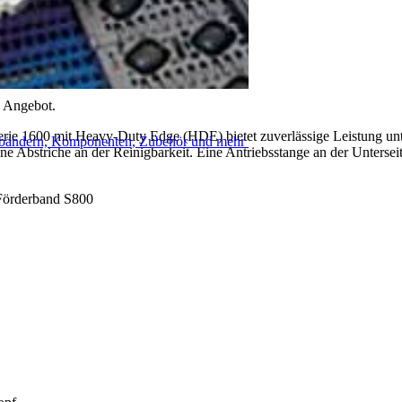
n Angebot.
erie 1600 mit Heavy-Duty Edge (HDE) bietet zuverlässige Leistung u
rderbändern, Komponenten, Zubehör und mehr
Abstriche an der Reinigbarkeit. Eine Antriebsstange an der Unterse
 Förderband S800