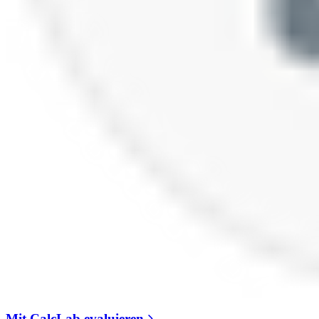
Mit CalcLab evaluieren