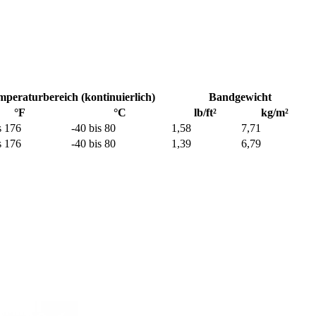
peraturbereich (kontinuierlich)
Bandgewicht
°F
°C
lb/ft²
kg/m²
s 176
-40 bis 80
1,58
7,71
s 176
-40 bis 80
1,39
6,79