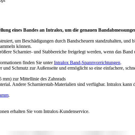
opf
ellung eines Bandes an Intralox, um die genauen Bandabmessunge
struiert, um Beschädigungen durch Bandscheuern standzuhalten, und ble
 sammeln können.
rößere Scharnier- und Stabbereiche freigelegt werden, wenn das Band um
ormationen finden Sie unter
Intralox Band-Spannvorrichtungen
.
ser und Schmutz zur Außenseite und ermöglicht so eine einfachere, sch
 mm) zur Mittellinie des Zahnrads
erial. Andere Scharnierstab-Materialien sind verfügbar. Intralox kann 
ramm
.
ionen erhalten Sie vom Intralox-Kundenservice.