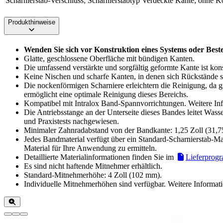
Scharnierstab-Verschluss; Scharnierstabtyp
Verdeckte Kante; ohne K
Produkthinweise
Wenden Sie sich vor Konstruktion eines Systems oder Best
Glatte, geschlossene Oberfläche mit bündigen Kanten.
Die umfassend verstärkte und sorgfältig geformte Kante ist kon
Keine Nischen und scharfe Kanten, in denen sich Rückstände
Die nockenförmigen Scharniere erleichtern die Reinigung, da g
ermöglicht eine optimale Reinigung dieses Bereichs.
Kompatibel mit Intralox Band-Spannvorrichtungen. Weitere Inf
Die Antriebsstange an der Unterseite dieses Bandes leitet Was
und Praxistests nachgewiesen.
Minimaler Zahnradabstand von der Bandkante: 1,25 Zoll (31,75
Jedes Bandmaterial verfügt über ein Standard-Scharnierstab-Mat
Material für Ihre Anwendung zu ermitteln.
Detaillierte Materialinformationen finden Sie im
Lieferprog
Es sind nicht haftende Mitnehmer erhältlich.
Standard-Mitnehmerhöhe: 4 Zoll (102 mm).
Individuelle Mitnehmerhöhen sind verfügbar. Weitere Informat