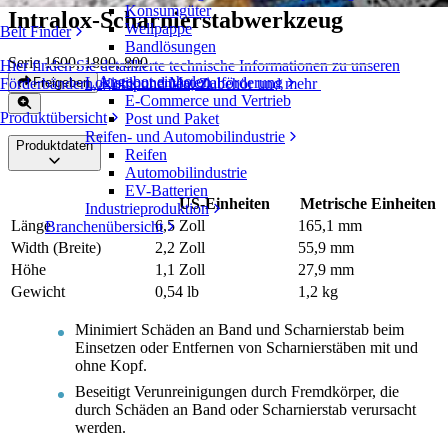
Konsumgüter
Intralox-Scharnierstabwerkzeug
Wellpappe
Belt Finder
Bandlösungen
Serie 1600, 1800, 800
Hier finden Sie detaillierte technische Informationen zu unseren
Angebot einholen
Logistik und Materialförderung
Freigeben
Förderbändern, Komponenten, Zubehör und mehr
E-Commerce und Vertrieb
Produktübersicht
Post und Paket
Reifen- und Automobilindustrie
Produktdaten
Reifen
Automobilindustrie
EV-Batterien
US-Einheiten
Metrische Einheiten
Industrieproduktion
Länge
6,5 Zoll
165,1 mm
Branchenübersicht
Width (Breite)
2,2 Zoll
55,9 mm
Höhe
1,1 Zoll
27,9 mm
Gewicht
0,54 lb
1,2 kg
Minimiert Schäden an Band und Scharnierstab beim
Einsetzen oder Entfernen von Scharnierstäben mit und
ohne Kopf.
Beseitigt Verunreinigungen durch Fremdkörper, die
durch Schäden an Band oder Scharnierstab verursacht
werden.