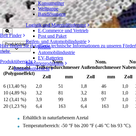
Konsumgüter
EZ Clean™-Azetal-Zahnrad
Wellpappe
Bandlösungen
Serie 1600
Angebot einholen
Logistik und Materialförderung
Freigeben
E-Commerce und Vertrieb
Belt Finder
Post und Paket
Reifen- und Automobilindustrie
Produktdaten
Hier finden Sie detaillierte technische Informationen zu unseren För
Reifen
mehr
Automobilindustrie
EV-Batterien
Produktübersicht
Nom.
Nom.
No
Industrieproduktion
Teilkreisdurchmesser
Außendurchmesser
Nabenb
Zähnezahl
Branchenübersicht
(Polygoneffekt)
Zoll
mm
Zoll
mm
Zoll
6 (13,40 %)
2,0
51
1,8
46
1,0
10 (4,89 %)
3,2
81
3,2
81
1,0
12 (3,41 %)
3,9
99
3,8
97
1,0
20 (1,23 %)
6,4
163
6,4
163
1,0
Erhältlich in naturfarbenem Azetal
Temperaturbereich: -50 °F bis 200 °F (-46 °C bis 93 °C).