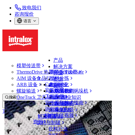
致电我们
咨询报价
语言
产品
模塑传送带
解决方案
ThermoDrive 热塑驱动传送带
英特乐 FoodSafe
行业
AIM 设备
食品行业
批料分拣
资源
CalcLab
ARB 设备
禽肉行业
布局优化
支持
安装说明
螺旋输送
鱼类和海鲜
从包装机到码垛机
联系我们
工程手册
OneTrack 工具与组件
果蔬行业
保证
专业知识
搜索
宣传册和技术指南
烘焙行业
政策声明
服务
打开菜单
评估表
休闲食品
常见问题
技术
ThermoDrive 热塑驱动传送带
操作方法视频
解决方案
支持
乳制品
资源
饮料与制罐
传送带类型
饮料行业
ZeroSplice 免焊接技术