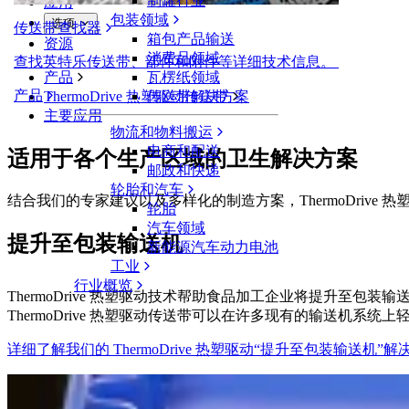
制罐行业
应用
包装领域
选项​
传送带查找器
箱包产品输送
资源
消费品领域
查找英特乐传送带、部件和附件等详细技术信息。
产品
瓦楞纸领域
产品
ThermoDrive 热塑驱动传送带
传送带解决方案
主要应用
物流和物料搬运
电商和配送
适用于各个生产区域的卫生解决方案
邮政和快递
轮胎和汽车
结合我们的专家建议以及多样化的制造方案，ThermoDriv
轮胎
汽车领域
提升至包装输送机
新能源汽车动力电池
工业
行业概览
ThermoDrive 热塑驱动技术帮助食品加工企业将提升至
ThermoDrive 热塑驱动传送带可以在许多现有的输送机系统上
详细了解我们的 ThermoDrive 热塑驱动“提升至包装输送机”解