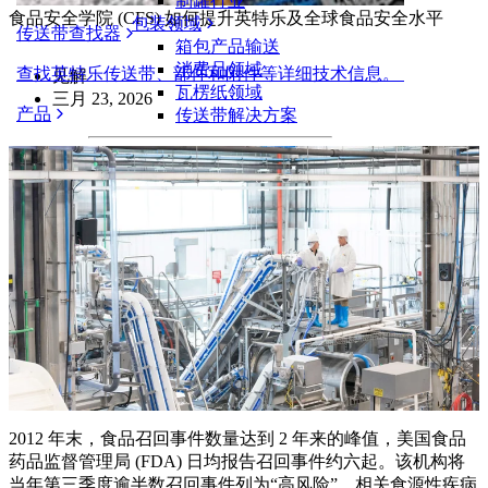
制罐行业
食品安全学院 (CFS) 如何提升英特乐及全球食品安全水平
包装领域
传送带查找器
箱包产品输送
消费品领域
查找英特乐传送带、部件和附件等详细技术信息。
见解
瓦楞纸领域
三月 23, 2026
产品
传送带解决方案
物流和物料搬运
电商和配送
邮政和快递
轮胎和汽车
轮胎
汽车领域
新能源汽车动力电池
工业
行业概览
2012 年末，食品召回事件数量达到 2 年来的峰值，美国食品
药品监督管理局 (FDA) 日均报告召回事件约六起。该机构将
当年第三季度逾半数召回事件列为“高风险”，相关食源性疾病