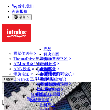
致电我们
咨询报价
语言
产品
模塑传送带
解决方案
ThermoDrive 热塑驱动传送带
英特乐 FoodSafe
行业
AIM 设备
食品行业
批料分拣
资源
CalcLab
ARB 设备
禽肉行业
布局优化
支持
安装说明
螺旋输送
鱼类和海鲜
从包装机到码垛机
联系我们
工程手册
OneTrack 工具与组件
果蔬行业
保证
专业知识
搜索
宣传册和技术指南
烘焙行业
政策声明
服务
打开菜单
评估表
休闲食品
常见问题
技术
新闻&媒体
操作方法视频
解决方案
支持
乳制品
资源
饮料与制罐
以合作之力，重塑食品行业新格局
饮料行业