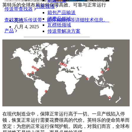
制罐行业
英特乐的全球布局如何保障高效、可靠与正常运行
包装领域
传送带查找器
箱包产品输送
消费品领域
查找英特乐传送带、部件和附件等详细技术信息。
亮点
瓦楞纸领域
八月 4, 2025
产品
传送带解决方案
物流和物料搬运
电商和配送
邮政和快递
轮胎和汽车
轮胎
汽车领域
新能源汽车动力电池
工业
行业概览
在现代制造业中，保障正常运行高于一切。一旦产线陷入停
顿，恢复正常运行需要花费很高的代价。英特乐的使命简单而
坚定：为您的正常运行保驾护航。因此，对我们而言，全球布